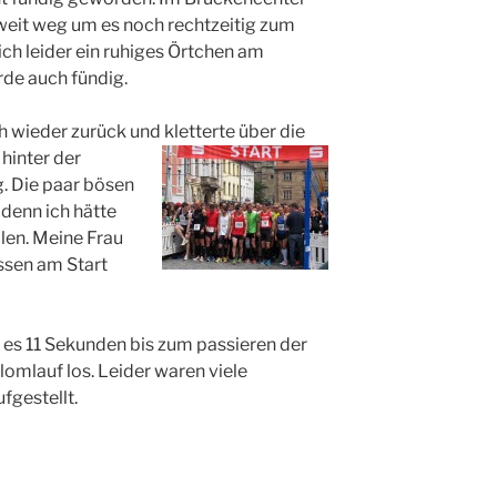
u weit weg um es noch rechtzeitig zum
ich leider ein ruhiges Örtchen am
de auch fündig.
h wieder zurück und kletterte über die
r
hinter der
ng. Die paar bösen
 denn ich hätte
llen. Meine Frau
ssen am Start
es 11 Sekunden bis zum passieren der
alomlauf los. Leider waren viele
fgestellt.