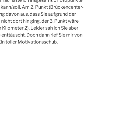
 Frau hatte ich insgesamt 5 Fotopunkte
 kann/soll. Am 2. Punkt (Brückencenter-
ing davon aus, dass Sie aufgrund der
icht dort hin ging. der 3. Punkt wäre
Kilometer 2). Leider sah ich Sie aber
 enttäuscht. Doch dann rief Sie mir von
Ein toller Motivationsschub.