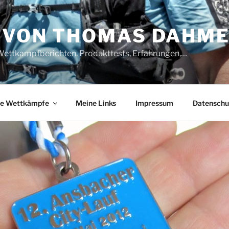
 VON THOMAS DAHM
Wettkampfberichten, Produkttests, Erfahrungen,…
e Wettkämpfe
Meine Links
Impressum
Datenschu