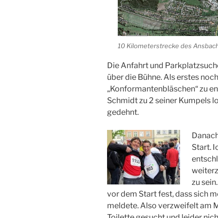
10 Kilometerstrecke des Ansbach
Die Anfahrt und Parkplatzsuc
über die Bühne. Als erstes noc
„Konformantenbläschen“ zu en
Schmidt zu 2 seiner Kumpels lo
gedehnt.
Danach
Start. 
entsch
weiter
zu sein
vor dem Start fest, dass sich
meldete. Also verzweifelt am M
Toilette gesucht und leider ni