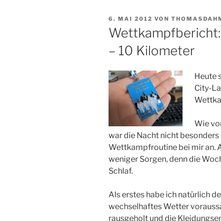
VERÖFFENTLICHT
6. MAI 2012
VON
THOMASDAH
AM
Wettkampfbericht:
– 10 Kilometer
Heute 
City-La
Wettka
Wie vo
war die Nacht nicht besonders
Wettkampfroutine bei mir an. 
weniger Sorgen, denn die Woch
Schlaf.
Als erstes habe ich natürlich 
wechselhaftes Wetter voraussa
rausgeholt und die Kleidungs