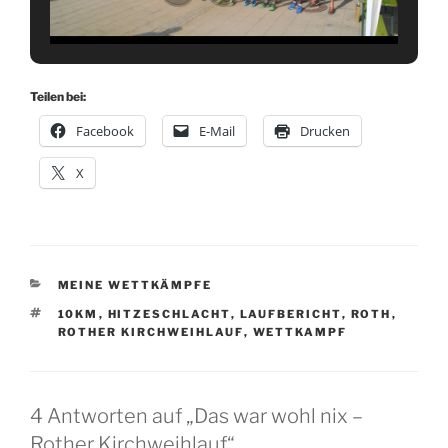
Teilen bei:
Facebook
E-Mail
Drucken
X
KATEGORIEN
MEINE WETTKÄMPFE
SCHLAGWÖRTER
10KM
,
HITZESCHLACHT
,
LAUFBERICHT
,
ROTH
,
ROTHER KIRCHWEIHLAUF
,
WETTKAMPF
4 Antworten auf „Das war wohl nix –
Rother Kirchweihlauf“