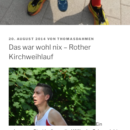
VERÖFFENTLICHT
20. AUGUST 2014
VON
THOMASDAHMEN
AM
Das war wohl nix – Rother
Kirchweihlauf
Ein