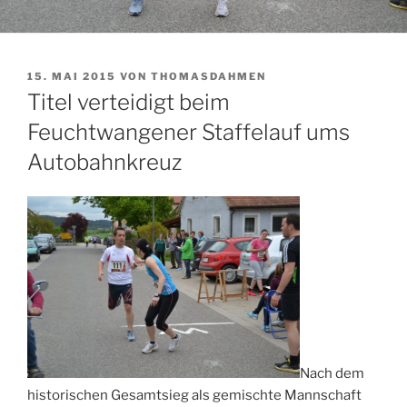
VERÖFFENTLICHT
15. MAI 2015
VON
THOMASDAHMEN
AM
Titel verteidigt beim
Feuchtwangener Staffelauf ums
Autobahnkreuz
Nach dem
historischen Gesamtsieg als gemischte Mannschaft