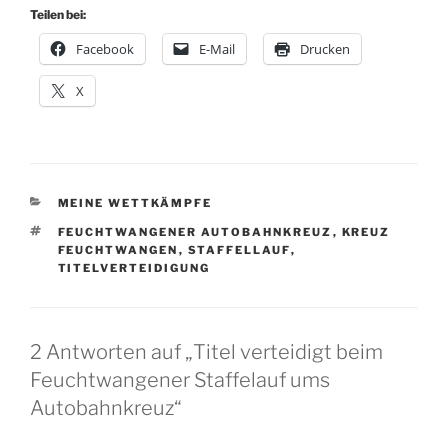
Teilen bei:
Facebook
E-Mail
Drucken
X
KATEGORIEN
MEINE WETTKÄMPFE
SCHLAGWÖRTER
FEUCHTWANGENER AUTOBAHNKREUZ
,
KREUZ
FEUCHTWANGEN
,
STAFFELLAUF
,
TITELVERTEIDIGUNG
2 Antworten auf „Titel verteidigt beim
Feuchtwangener Staffelauf ums
Autobahnkreuz“