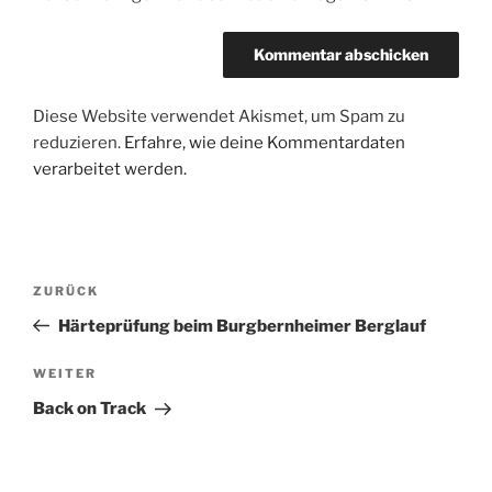
Diese Website verwendet Akismet, um Spam zu
reduzieren.
Erfahre, wie deine Kommentardaten
verarbeitet werden.
Beitragsnavigation
Vorheriger
ZURÜCK
Beitrag
Härteprüfung beim Burgbernheimer Berglauf
Nächster
WEITER
Beitrag
Back on Track