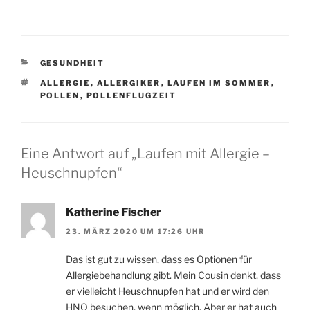
KATEGORIEN
GESUNDHEIT
SCHLAGWÖRTER
ALLERGIE
,
ALLERGIKER
,
LAUFEN IM SOMMER
,
POLLEN
,
POLLENFLUGZEIT
Eine Antwort auf „Laufen mit Allergie –
Heuschnupfen“
Katherine Fischer
23. MÄRZ 2020 UM 17:26 UHR
Das ist gut zu wissen, dass es Optionen für
Allergiebehandlung gibt. Mein Cousin denkt, dass
er vielleicht Heuschnupfen hat und er wird den
HNO besuchen, wenn möglich. Aber er hat auch