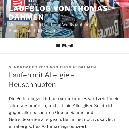
Zum
LAUFBLOG VON THOMAS
Inhalt
DAHMEN
springen
Mein Laufleben mit Lauf- und Wettkampfberichten,
Produkttests, Erfahrungen,…
Menü
VERÖFFENTLICHT
9. NOVEMBER 2011
VON
THOMASDAHMEN
AM
Laufen mit Allergie –
Heuschnupfen
Die Pollenflugzeit ist nun vorbei und es wird Zeit für ein
Jahresresumée. Ja, auch ich bin Allergiker. So bin ich
gegen aller bekannten Gräser, Bäume und
Getreidesorten allergisch. Bei mir ist noch zusätzlich
ein allergisches Asthma diagnostiziert.