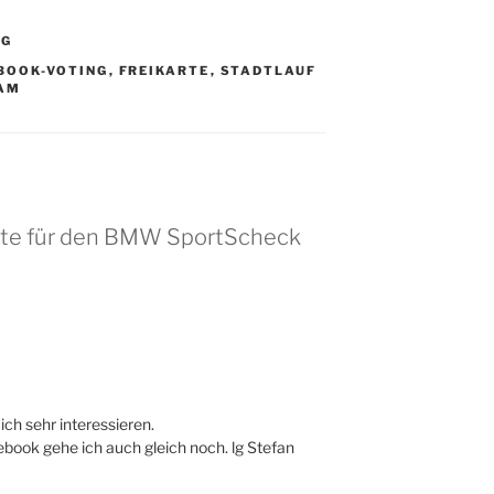
NG
BOOK-VOTING
,
FREIKARTE
,
STADTLAUF
EAM
arte für den BMW SportScheck
ch sehr interessieren.
book gehe ich auch gleich noch. lg Stefan