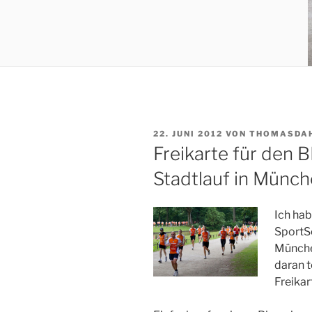
VERÖFFENTLICHT
22. JUNI 2012
VON
THOMASDA
AM
Freikarte für den
Stadtlauf in Münc
Ich hab
SportS
München
daran t
Freikar