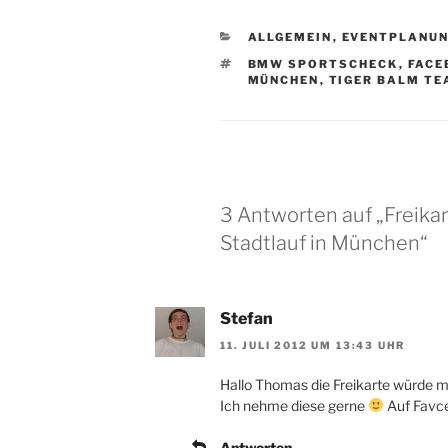
KATEGORIEN
ALLGEMEIN
,
EVENTPLANU
SCHLAGWÖRTER
BMW SPORTSCHECK
,
FACE
MÜNCHEN
,
TIGER BALM T
3 Antworten auf „Freik
Stadtlauf in München“
Stefan
11. JULI 2012 UM 13:43 UHR
Hallo Thomas die Freikarte würde mi
Ich nehme diese gerne
Auf Favce
Antworten