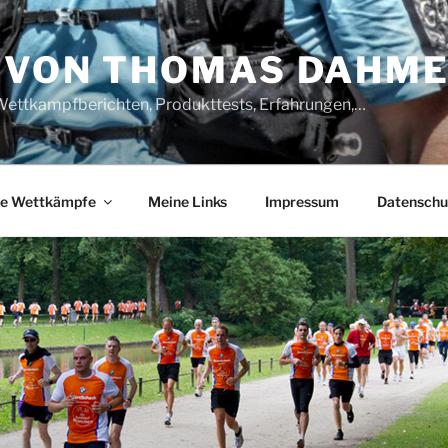
 VON THOMAS DAHM
Wettkampfberichten, Produkttests, Erfahrungen,…
e Wettkämpfe
Meine Links
Impressum
Datenschu