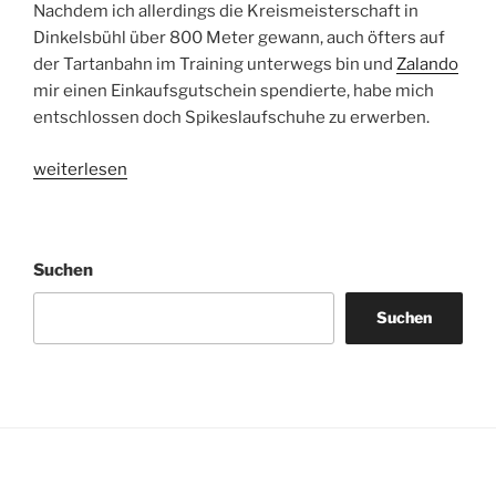
Nachdem ich allerdings die Kreismeisterschaft in
Dinkelsbühl über 800 Meter gewann, auch öfters auf
der Tartanbahn im Training unterwegs bin und
Zalando
mir einen Einkaufsgutschein spendierte, habe mich
entschlossen doch Spikeslaufschuhe zu erwerben.
„Spikeschuh
weiterlesen
Puma
Complete
TFX
Suchen
Star“
Suchen