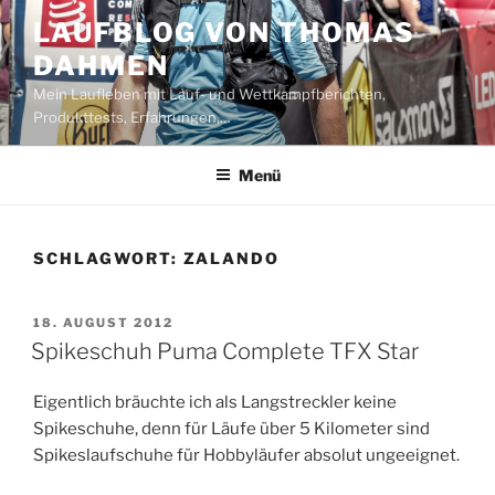
Zum
LAUFBLOG VON THOMAS
Inhalt
DAHMEN
springen
Mein Laufleben mit Lauf- und Wettkampfberichten,
Produkttests, Erfahrungen,…
Menü
SCHLAGWORT:
ZALANDO
VERÖFFENTLICHT
18. AUGUST 2012
AM
Spikeschuh Puma Complete TFX Star
Eigentlich bräuchte ich als Langstreckler keine
Spikeschuhe, denn für Läufe über 5 Kilometer sind
Spikeslaufschuhe für Hobbyläufer absolut ungeeignet.