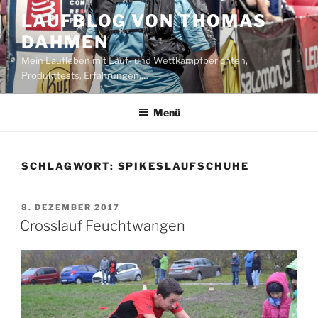
Zum
LAUFBLOG VON THOMAS
Inhalt
DAHMEN
springen
Mein Laufleben mit Lauf- und Wettkampfberichten,
Produkttests, Erfahrungen,…
Menü
SCHLAGWORT:
SPIKESLAUFSCHUHE
VERÖFFENTLICHT
8. DEZEMBER 2017
AM
Crosslauf Feuchtwangen