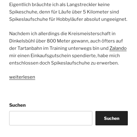
Eigentlich bräuchte ich als Langstreckler keine
Spikeschuhe, denn für Läufe über 5 Kilometer sind
Spikeslaufschuhe für Hobbyläufer absolut ungeeignet.
Nachdem ich allerdings die Kreismeisterschaft in
Dinkelsbühl über 800 Meter gewann, auch öfters auf
der Tartanbahn im Training unterwegs bin und
Zalando
mir einen Einkaufsgutschein spendierte, habe mich
entschlossen doch Spikeslaufschuhe zu erwerben.
„Spikeschuh
weiterlesen
Puma
Complete
TFX
Suchen
Star“
Suchen