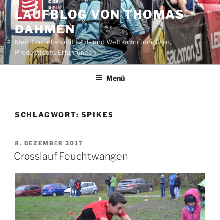
Zum
LAUFBLOG VON THOMAS
Inhalt
DAHMEN
springen
Mein Laufleben mit Lauf- und Wettkampfberichten,
Produkttests, Erfahrungen,…
Menü
SCHLAGWORT:
SPIKES
VERÖFFENTLICHT
8. DEZEMBER 2017
AM
Crosslauf Feuchtwangen