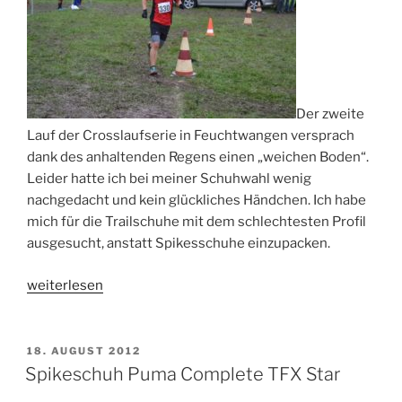
Der zweite
Lauf der Crosslaufserie in Feuchtwangen versprach
dank des anhaltenden Regens einen „weichen Boden“.
Leider hatte ich bei meiner Schuhwahl wenig
nachgedacht und kein glückliches Händchen. Ich habe
mich für die Trailschuhe mit dem schlechtesten Profil
ausgesucht, anstatt Spikesschuhe einzupacken.
„Crosslauf
weiterlesen
Feuchtwangen“
VERÖFFENTLICHT
18. AUGUST 2012
AM
Spikeschuh Puma Complete TFX Star