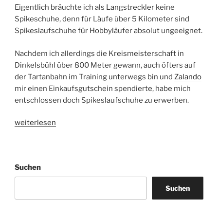
Eigentlich bräuchte ich als Langstreckler keine
Spikeschuhe, denn für Läufe über 5 Kilometer sind
Spikeslaufschuhe für Hobbyläufer absolut ungeeignet.
Nachdem ich allerdings die Kreismeisterschaft in
Dinkelsbühl über 800 Meter gewann, auch öfters auf
der Tartanbahn im Training unterwegs bin und
Zalando
mir einen Einkaufsgutschein spendierte, habe mich
entschlossen doch Spikeslaufschuhe zu erwerben.
„Spikeschuh
weiterlesen
Puma
Complete
TFX
Suchen
Star“
Suchen