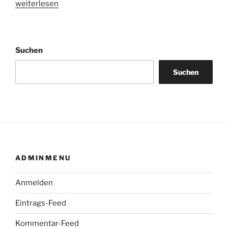
„Erster
weiterlesen
10er
2015
–
Suchen
Dreiköngislauf
Schwäbisch
Suchen
Hall“
ADMINMENU
Anmelden
Eintrags-Feed
Kommentar-Feed