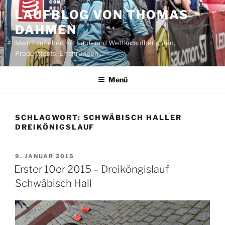
Zum
LAUFBLOG VON THOMAS
Inhalt
DAHMEN
springen
Mein Laufleben mit Lauf- und Wettkampfberichten,
Produkttests, Erfahrungen,…
Menü
SCHLAGWORT:
SCHWÄBISCH HALLER
DREIKÖNIGSLAUF
VERÖFFENTLICHT
9. JANUAR 2015
AM
Erster 10er 2015 – Dreiköngislauf
Schwäbisch Hall