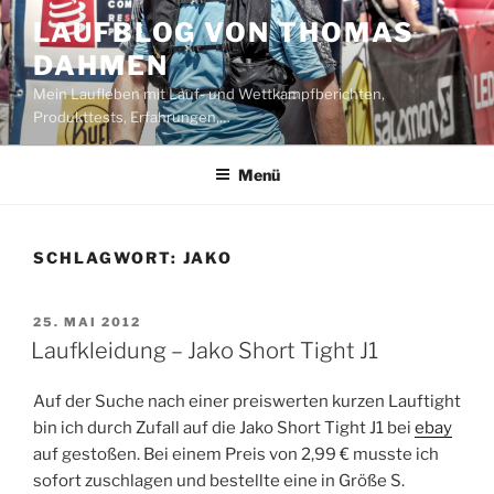
Zum
LAUFBLOG VON THOMAS
Inhalt
DAHMEN
springen
Mein Laufleben mit Lauf- und Wettkampfberichten,
Produkttests, Erfahrungen,…
Menü
SCHLAGWORT:
JAKO
VERÖFFENTLICHT
25. MAI 2012
AM
Laufkleidung – Jako Short Tight J1
Auf der Suche nach einer preiswerten kurzen Lauftight
bin ich durch Zufall auf die Jako Short Tight J1 bei
ebay
auf gestoßen. Bei einem Preis von 2,99 € musste ich
sofort zuschlagen und bestellte eine in Größe S.