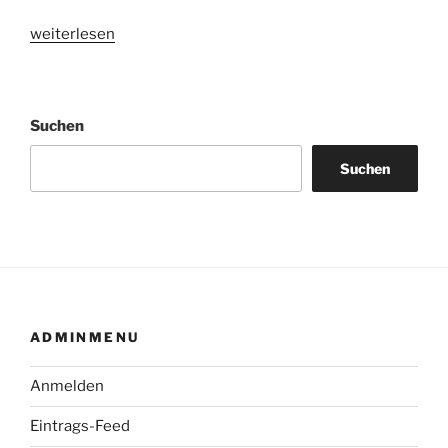
„Laufkleidung
weiterlesen
–
Jako
Short
Suchen
Tight
J1“
Suchen
ADMINMENU
Anmelden
Eintrags-Feed