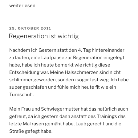
„Schnupfen
weiterlesen
rechtzeitig
vor
Wettkampf
VERÖFFENTLICHT
25. OKTOBER 2011
AM
wieder
Regeneration ist wichtig
los…“
Nachdem ich Gestern statt den 4. Tag hintereinander
zu laufen, eine Laufpause zur Regeneration eingelegt
habe, habe ich heute bemerkt wie richtig diese
Entscheidung war. Meine Halsschmerzen sind nicht
schlimmer geworden, sondern sogar fast weg. Ich habe
super geschlafen und fühle mich heute fit wie ein
Turnschuh.
Mein Frau und Schwiegermutter hat das natürlich auch
gefreut, da ich gestern dann anstatt des Trainings das
letzte Mal rasen gemäht habe, Laub gerecht und die
Straße gefegt habe.