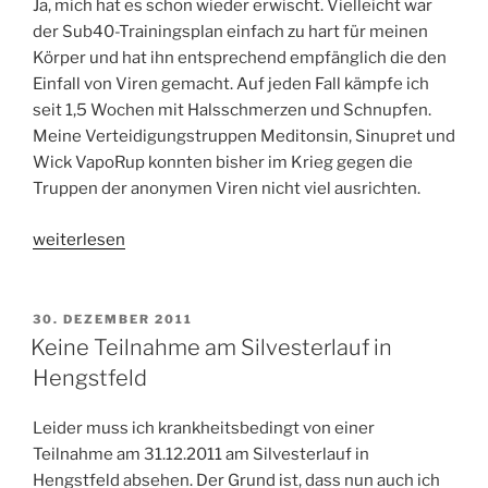
Ja, mich hat es schon wieder erwischt. Vielleicht war
der Sub40-Trainingsplan einfach zu hart für meinen
Körper und hat ihn entsprechend empfänglich die den
Einfall von Viren gemacht. Auf jeden Fall kämpfe ich
seit 1,5 Wochen mit Halsschmerzen und Schnupfen.
Meine Verteidigungstruppen Meditonsin, Sinupret und
Wick VapoRup konnten bisher im Krieg gegen die
Truppen der anonymen Viren nicht viel ausrichten.
„Schon
weiterlesen
wieder
erkältet…“
VERÖFFENTLICHT
30. DEZEMBER 2011
AM
Keine Teilnahme am Silvesterlauf in
Hengstfeld
Leider muss ich krankheitsbedingt von einer
Teilnahme am 31.12.2011 am Silvesterlauf in
Hengstfeld absehen. Der Grund ist, dass nun auch ich