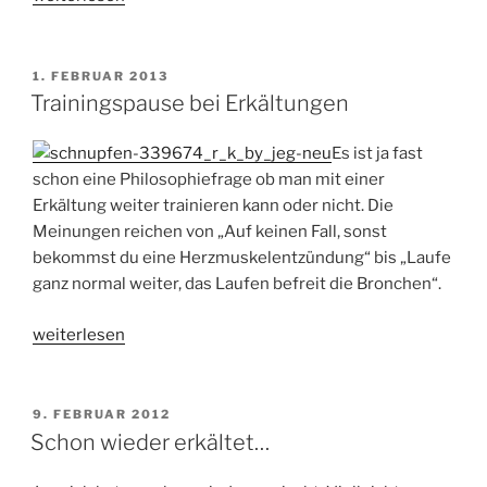
war
wohl
nichts
VERÖFFENTLICHT
1. FEBRUAR 2013
AM
mit
Trainingspause bei Erkältungen
Rache“
Es ist ja fast
schon eine Philosophiefrage ob man mit einer
Erkältung weiter trainieren kann oder nicht. Die
Meinungen reichen von „Auf keinen Fall, sonst
bekommst du eine Herzmuskelentzündung“ bis „Laufe
ganz normal weiter, das Laufen befreit die Bronchen“.
„Trainingspause
weiterlesen
bei
Erkältungen“
VERÖFFENTLICHT
9. FEBRUAR 2012
AM
Schon wieder erkältet…