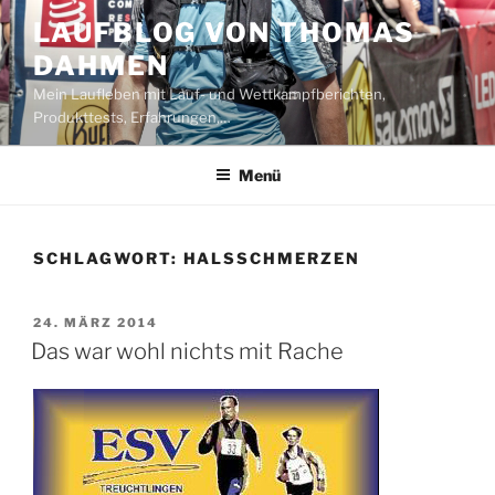
Zum
LAUFBLOG VON THOMAS
Inhalt
DAHMEN
springen
Mein Laufleben mit Lauf- und Wettkampfberichten,
Produkttests, Erfahrungen,…
Menü
SCHLAGWORT:
HALSSCHMERZEN
VERÖFFENTLICHT
24. MÄRZ 2014
AM
Das war wohl nichts mit Rache