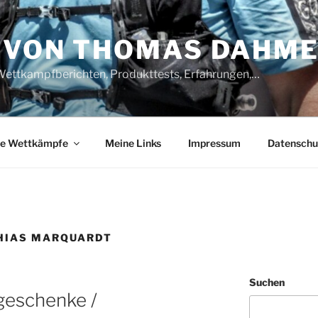
 VON THOMAS DAHM
Wettkampfberichten, Produkttests, Erfahrungen,…
e Wettkämpfe
Meine Links
Impressum
Datenschu
HIAS MARQUARDT
Suchen
geschenke /