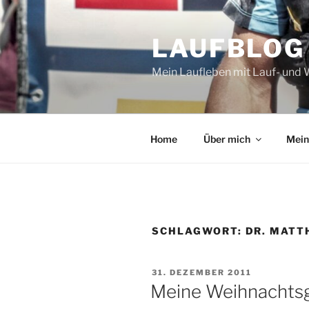
Zum
Inhalt
LAUFBLOG
springen
Mein Laufleben mit Lauf- und 
Home
Über mich
Mein
SCHLAGWORT:
DR. MATT
VERÖFFENTLICHT
31. DEZEMBER 2011
AM
Meine Weihnachts