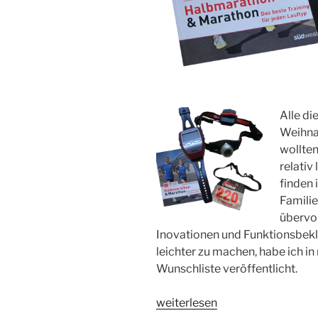
Alle di
Weihna
wollten
relativ
finden 
Familie
übervol
Inovationen und Funktionsbek
leichter zu machen, habe ich i
Wunschliste veröffentlicht.
„Meine
weiterlesen